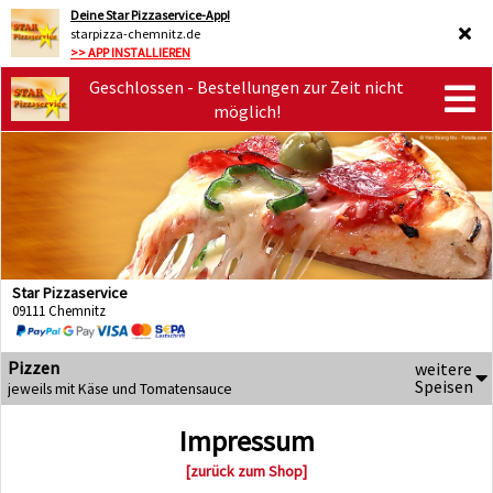
Deine Star Pizzaservice-App!
starpizza-chemnitz.de
>> APP INSTALLIEREN
Geschlossen - Bestellungen zur Zeit nicht
möglich!
Star Pizzaservice
09111 Chemnitz
Pizzen
weitere
Speisen
jeweils mit Käse und Tomatensauce
Impressum
[zurück zum Shop]