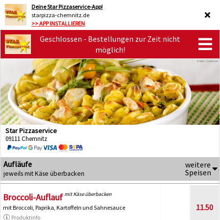
Deine Star Pizzaservice-App!
starpizza-chemnitz.de
>> APP INSTALLIEREN
Geschlossen - Bestellungen zur Zeit nicht
möglich!
Star Pizzaservice
09111 Chemnitz
Aufläufe
weitere
Speisen
jeweils mit Käse überbacken
mit Käse überbacken
Broccoli-Auflauf
11.50
mit Broccoli, Paprika, Kartoffeln und Sahnesauce
Produktinfo