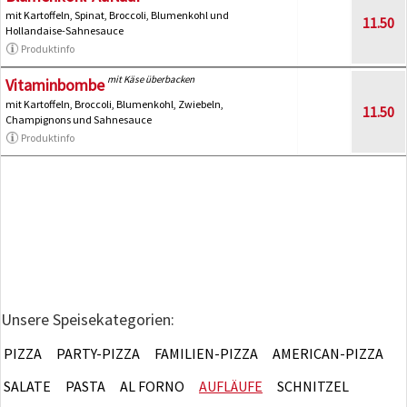
mit Kartoffeln, Spinat, Broccoli, Blumenkohl und
11.50
Hollandaise-Sahnesauce
Produktinfo
mit Käse überbacken
Vitaminbombe
mit Kartoffeln, Broccoli, Blumenkohl, Zwiebeln,
11.50
Champignons und Sahnesauce
Produktinfo
Unsere Speisekategorien:
PIZZA
PARTY-PIZZA
FAMILIEN-PIZZA
AMERICAN-PIZZA
SALATE
PASTA
AL FORNO
AUFLÄUFE
SCHNITZEL