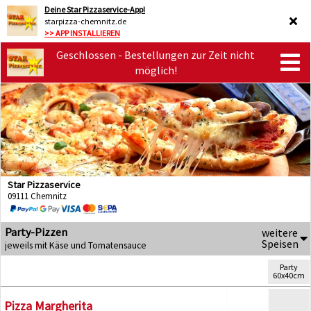
Deine Star Pizzaservice-App!
starpizza-chemnitz.de
>> APP INSTALLIEREN
Geschlossen - Bestellungen zur Zeit nicht
möglich!
Star Pizzaservice
09111 Chemnitz
Party-Pizzen
weitere
Speisen
jeweils mit Käse und Tomatensauce
Party
60x40cm
Pizza Margherita