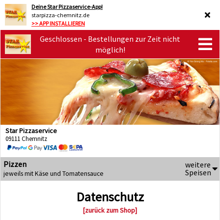
Deine Star Pizzaservice-App!
starpizza-chemnitz.de
>> APP INSTALLIEREN
Geschlossen - Bestellungen zur Zeit nicht
möglich!
Star Pizzaservice
09111 Chemnitz
Pizzen
weitere
Speisen
jeweils mit Käse und Tomatensauce
Datenschutz
[zurück zum Shop]